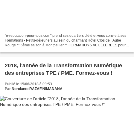
"e-reputation-pour-tous.com" prend ses quartiers d'été et vous convie à ses
Formations - Petits-déjeuners au sein du charmant Hôtel Clos de l’Aube
Rouge ** 6ème saison à Montpellier ** FORMATIONS ACCÉLÉRÉES pour
TPE / PME / Consultants / Cadres L’e-réputation...
2018, l'année de la Transformation Numérique
des entreprises TPE / PME. Formez-vous !
Publié le 15/06/2018 à 09:53
Par
Norolanto RAZAFINIMANANA