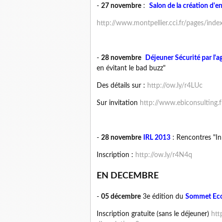
-
27 novembre
:
Salon de la création d'e
http://www.montpellier.cci.fr/pages/ind
-
28 novembre
Déjeuner Sécurité par l'a
en évitant le bad buzz"
Des détails sur :
http://ow.ly/r4LUc
Sur invitation
http://www.ebiconsulting
-
28 novembre
IRL 2013
: Rencontres "In
Inscription :
http://ow.ly/r4N4q
EN DECEMBRE
-
05 décembre
3e édition du
Sommet Eco
Inscription gratuite (sans le déjeuner)
htt