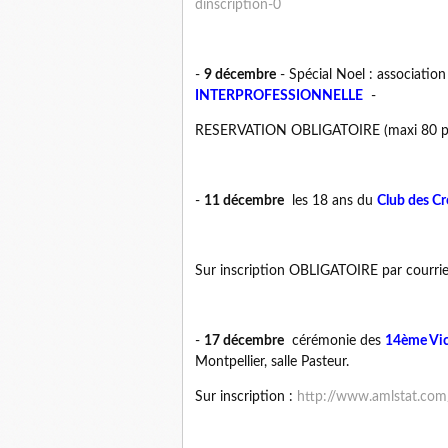
dinscription-0
-
9 décembre
- Spécial Noel : associat
INTERPROFESSIONNELLE
-
RESERVATION OBLIGATOIRE (maxi 80 plac
-
11 décembre
les 18 ans du
Club des Cr
Au sujet du Club des Créatrices par le C
Sur inscription OBLIGATOIRE par courrie
-
17 décembre
cérémonie des
14ème Vict
Montpellier, salle Pasteur.
Sur inscription :
http://www.amlstat.com