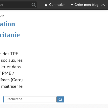
Connexion
+
Créer mon blog
ation
citanie
ue des TPE
sociaux, les
ier et dans
 / PME /
îmes (Gard) -
maîtriser le