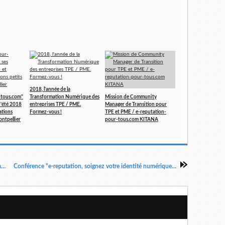
2018, l'année de la
-tous.com"
Transformation Numérique des
Mission de Community
d'été 2018
entreprises TPE / PME.
Manager de Transition pour
ations
Formez-vous !
TPE et PME / e-reputation-
ontpellier
pour-tous.com KITANA
2 rdv Réseaux Sociaux à Montpellier en novembre, le 16 pour les parents d'ado
Conférence "e-reputation, soignez votre identité numérique" au Club de la Presse LR à Montpellier