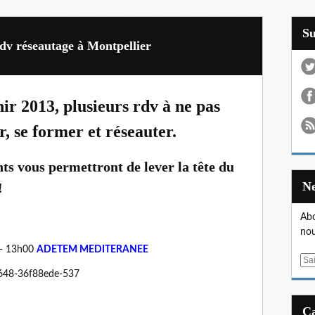
S
rdv réseautage à Montpellier
ir 2013, plusieurs rdv à ne pas
 se former et réseauter.
ts vous permettront de lever la tête du
!
Abo
nou
 - 13h00
ADETEM MEDITERANEE
E
2648-36f88ede-537
m
a
i