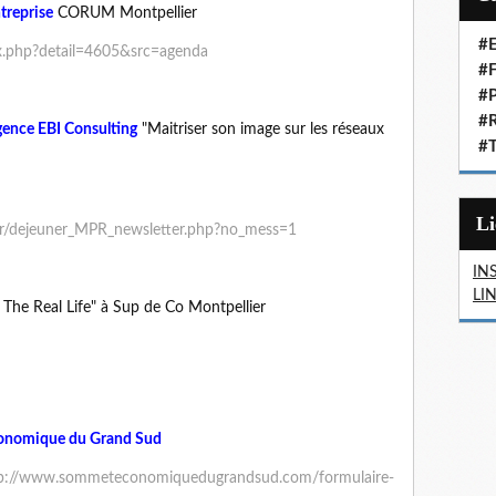
l
ntreprise
CORUM Montpellier
#E
ex.php?detail=4605&src=agenda
#F
#P
#R
gence EBI Consulting
"Maitriser son image sur les réseaux
#T
L
.fr/dejeuner_MPR_newsletter.php?no_mess=1
IN
LI
 The Real Life" à Sup de Co Montpellier
nomique du Grand Sud
p://www.sommeteconomiquedugrandsud.com/formulaire-