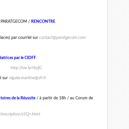
ion PARATGECOM /
RENCONTRE
es) par courriel sur
contact@paratgecom.com
éatrices par le CIDFF
IDFF :
http://ow.ly/rbyjG
l sur
viguier.martine@sfr.fr
oires de la Réussite
/ à partir de 18h / au Corum de
/inscription/s5Q=.html